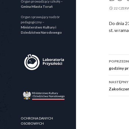
Organ prowadzący szkołę –
Gmina Miasta Toruń
22 CZER
Organ sprawujący nadzór
pedagogiczny –
Do dnia 2
Ministerstwo Kultury i
st. w rama
Dziedzictwa Narodowego
Zoba
POPRZEDNI
wpisy
godziny pr
NASTĘPNY
Zakończen
OCHRONA DANYCH
OSOBOWYCH