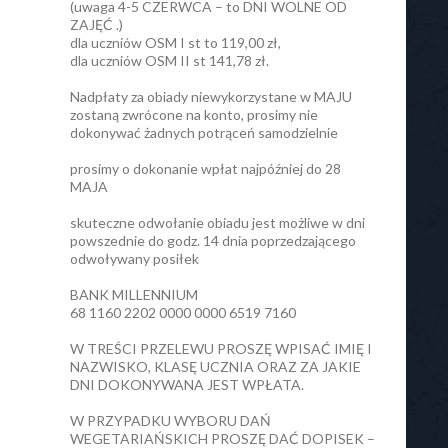
(uwaga 4-5 CZERWCA – to DNI WOLNE OD
ZAJĘĆ .)
dla uczniów OSM I st to 119,00 zł,
dla uczniów OSM II st 141,78 zł.
Nadpłaty za obiady niewykorzystane w MAJU
zostaną zwrócone na konto, prosimy nie
dokonywać żadnych potrąceń samodzielnie
prosimy o dokonanie wpłat najpóźniej do 28
MAJA
skuteczne odwołanie obiadu jest możliwe w dni
powszednie do godz. 14 dnia poprzedzającego
odwoływany posiłek
BANK MILLENNIUM
68 1160 2202 0000 0000 6519 7160
W TREŚCI PRZELEWU PROSZĘ WPISAĆ IMIĘ I
NAZWISKO, KLASĘ UCZNIA ORAZ ZA JAKIE
DNI DOKONYWANA JEST WPŁATA.
W PRZYPADKU WYBORU DAŃ
WEGETARIAŃSKICH PROSZĘ DAĆ DOPISEK –