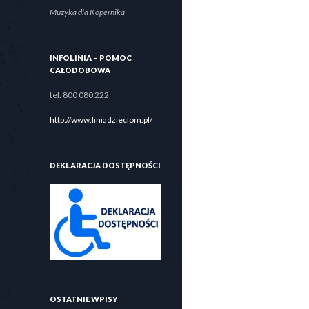
Muzyka dla Kopernika
INFOLINIA – POMOC
CAŁODOBOWA
tel. 800 080 222
http://www.liniadzieciom.pl/
DEKLARACJA DOSTĘPNOŚCI
OSTATNIE WPISY