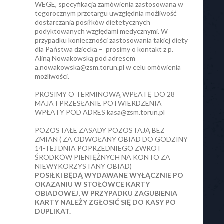
WEGE, specyfikacja zamówienia zastosowana w
tegorocznym przetargu uwzględnia możliwość
dostarczania posiłków dietetycznych
podyktowanych względami medycznymi. W
przypadku konieczności zastosowania takiej diety
dla Państwa dziecka – prosimy o kontakt z p.
Aliną Nowakowską pod adresem
a.nowakowska@zsm.torun.pl w celu omówienia
możliwości.
PROSIMY O TERMINOWĄ WPŁATĘ DO 28
MAJA I PRZESŁANIE POTWIERDZENIA
WPŁATY POD ADRES kasa@zsm.torun.pl
POZOSTAŁE ZASADY POZOSTAJĄ BEZ
ZMIAN ( ZA ODWOŁANY OBIAD DO GODZINY
14-TEJ DNIA POPRZEDNIEGO ZWROT
ŚRODKÓW PIENIĘŻNYCH NA KONTO ZA
NIEWYKORZYSTANY OBIAD)
POSIŁKI BĘDĄ WYDAWANE WYŁĄCZNIE PO
OKAZANIU W STOŁÓWCE KARTY
OBIADOWEJ, W PRZYPADKU ZAGUBIENIA
KARTY NALEŻY ZGŁOSIĆ SIĘ DO KASY PO
DUPLIKAT.