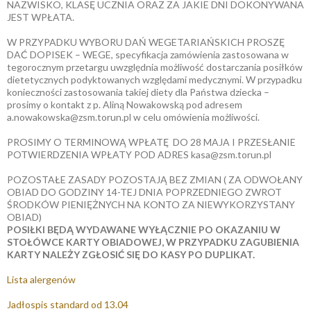
NAZWISKO, KLASĘ UCZNIA ORAZ ZA JAKIE DNI DOKONYWANA
JEST WPŁATA.
W PRZYPADKU WYBORU DAŃ WEGETARIAŃSKICH PROSZĘ
DAĆ DOPISEK – WEGE, specyfikacja zamówienia zastosowana w
tegorocznym przetargu uwzględnia możliwość dostarczania posiłków
dietetycznych podyktowanych względami medycznymi. W przypadku
konieczności zastosowania takiej diety dla Państwa dziecka –
prosimy o kontakt z p. Aliną Nowakowską pod adresem
a.nowakowska@zsm.torun.pl w celu omówienia możliwości.
PROSIMY O TERMINOWĄ WPŁATĘ DO 28 MAJA I PRZESŁANIE
POTWIERDZENIA WPŁATY POD ADRES kasa@zsm.torun.pl
POZOSTAŁE ZASADY POZOSTAJĄ BEZ ZMIAN ( ZA ODWOŁANY
OBIAD DO GODZINY 14-TEJ DNIA POPRZEDNIEGO ZWROT
ŚRODKÓW PIENIĘŻNYCH NA KONTO ZA NIEWYKORZYSTANY
OBIAD)
POSIŁKI BĘDĄ WYDAWANE WYŁĄCZNIE PO OKAZANIU W
STOŁÓWCE KARTY OBIADOWEJ, W PRZYPADKU ZAGUBIENIA
KARTY NALEŻY ZGŁOSIĆ SIĘ DO KASY PO DUPLIKAT.
Lista alergenów
Jadłospis standard od 13.04