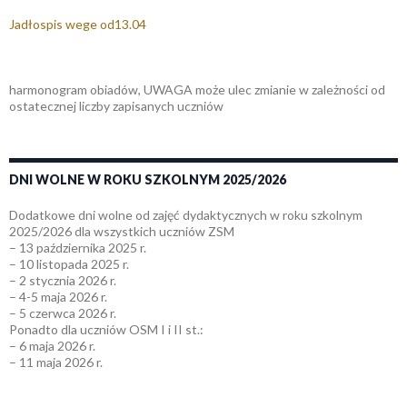
Jadłospis wege od13.04
harmonogram obiadów, UWAGA może ulec zmianie w zależności od
ostatecznej liczby zapisanych uczniów
DNI WOLNE W ROKU SZKOLNYM 2025/2026
Dodatkowe dni wolne od zajęć dydaktycznych w roku szkolnym
2025/2026 dla wszystkich uczniów ZSM
– 13 października 2025 r.
– 10 listopada 2025 r.
– 2 stycznia 2026 r.
– 4-5 maja 2026 r.
– 5 czerwca 2026 r.
Ponadto dla uczniów OSM I i II st.:
– 6 maja 2026 r.
– 11 maja 2026 r.