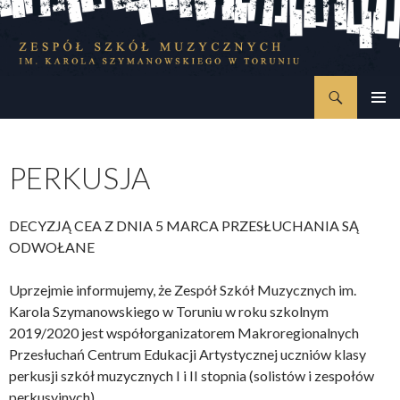
Szukaj
Zespół Szkół Muzycznych im. Karola Szymanowskiego w Toruniu
PRZESKOCZ
MENU
DO
GŁÓWN
TREŚCI
PERKUSJA
DECYZJĄ CEA Z DNIA 5 MARCA PRZESŁUCHANIA SĄ
ODWOŁANE
Uprzejmie informujemy, że Zespół Szkół Muzycznych im.
Karola Szymanowskiego w Toruniu w roku szkolnym
2019/2020 jest współorganizatorem Makroregionalnych
Przesłuchań Centrum Edukacji Artystycznej uczniów klasy
perkusji szkół muzycznych I i II stopnia (solistów i zespołów
perkusyjnych).