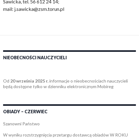
Sawicka, tel. 56 612 24 14;
mail: j.sawicka@zsm.torun.pl
NIEOBECNOŚCI NAUCZYCIELI
Od
20 września 2025 r.
informacje o nieobecnościach nauczycieli
będą dostępne tylko w dzienniku elektronicznym Mobireg
OBIADY – CZERWIEC
Szanowni Państwo
W wyniku rozstrzygnięcia przetargu dostawcą obiadów W ROKU