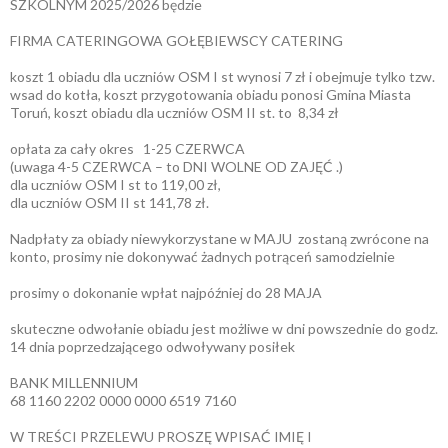
SZKOLNYM 2025/2026 będzie
FIRMA CATERINGOWA GOŁĘBIEWSCY CATERING
koszt 1 obiadu dla uczniów OSM I st wynosi 7 zł i obejmuje tylko tzw.
wsad do kotła, koszt przygotowania obiadu ponosi Gmina Miasta
Toruń, koszt obiadu dla uczniów OSM II st. to 8,34 zł
opłata za cały okres 1-25 CZERWCA
(uwaga 4-5 CZERWCA – to DNI WOLNE OD ZAJĘĆ .)
dla uczniów OSM I st to 119,00 zł,
dla uczniów OSM II st 141,78 zł.
Nadpłaty za obiady niewykorzystane w MAJU zostaną zwrócone na
konto, prosimy nie dokonywać żadnych potrąceń samodzielnie
prosimy o dokonanie wpłat najpóźniej do 28 MAJA
skuteczne odwołanie obiadu jest możliwe w dni powszednie do godz.
14 dnia poprzedzającego odwoływany posiłek
BANK MILLENNIUM
68 1160 2202 0000 0000 6519 7160
W TREŚCI PRZELEWU PROSZĘ WPISAĆ IMIĘ I