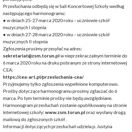
Przesłuchania odbędą się w Sali Koncertowej Szkoły według
następującego harmonogramu:
● w dniach 25-27 marca 2020 roku – uczniowie szkół
muzycznych I stopnia
● w dniach 27-28 marca 2020 roku – uczniowie szkół
muzycznych II stopnia
Zgłoszenia prosimy przesyłać na adres:
sekretariat@zsm.torun.pl
w nieprzekraczalnym terminie do
6 marca 2020 roku na druku pobranym ze strony internetowej
CEA:
https://cea-art.pl/przesluchania-cea/
Przyjmujemy tylko zgłoszenia wypełnione komputerowo.
Prośby dotyczące harmonogramu prosimy zgłaszać do 6
marca. Po tym terminie prośby nie będą uwzględniane.
Harmonogram przesłuchań zostanie opublikowany na stronie
internetowej szkoły:
www.zsm.torun.pl
oraz wysłany drogą
mailową do zgłoszonych szkół .
Informacji dotyczących przesłuchań udziela p. Justyna