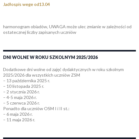
Jadłospis wege od13.04
harmonogram obiadów, UWAGA może ulec zmianie w zależności od
ostatecznej liczby zapisanych uczniów
DNI WOLNE W ROKU SZKOLNYM 2025/2026
Dodatkowe dni wolne od zajęć dydaktycznych w roku szkolnym
2025/2026 dla wszystkich uczniów ZSM
– 13 października 2025 r.
– 10 listopada 2025 r.
– 2 stycznia 2026 r.
– 4-5 maja 2026 r.
– 5 czerwca 2026 r.
Ponadto dla uczniów OSM I i II st.:
– 6 maja 2026 r.
– 11 maja 2026 r.