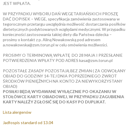
JEST WPŁATA.
W PRZYPADKU WYBORU DAŃ WEGETARIAŃSKICH PROSZĘ
DAĆ DOPISEK – WEGE, specyfikacja zamówienia zastosowana w
tegorocznym przetargu uwzględnia możliwość dostarczania posiłków
dietetycznych podyktowanych względami medycznymi. W przypadku
konieczności zastosowania takiej diety dla Państwa dziecka –
prosimy o kontakt z p. Aliną Nowakowską pod adresem
a.nowakowska@zsm.torun.pl w celu omówienia możliwości.
PROSIMY O TERMINOWĄ WPŁATĘ DO 28 MAJA I PRZESŁANIE
POTWIERDZENIA WPŁATY POD ADRES kasa@zsm.torun.pl
POZOSTAŁE ZASADY POZOSTAJĄ BEZ ZMIAN ( ZA ODWOŁANY
OBIAD DO GODZINY 14-TEJ DNIA POPRZEDNIEGO ZWROT
ŚRODKÓW PIENIĘŻNYCH NA KONTO ZA NIEWYKORZYSTANY
OBIAD)
POSIŁKI BĘDĄ WYDAWANE WYŁĄCZNIE PO OKAZANIU W
STOŁÓWCE KARTY OBIADOWEJ, W PRZYPADKU ZAGUBIENIA
KARTY NALEŻY ZGŁOSIĆ SIĘ DO KASY PO DUPLIKAT.
Lista alergenów
Jadłospis standard od 13.04