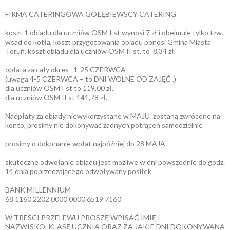
FIRMA CATERINGOWA GOŁĘBIEWSCY CATERING
koszt 1 obiadu dla uczniów OSM I st wynosi 7 zł i obejmuje tylko tzw.
wsad do kotła, koszt przygotowania obiadu ponosi Gmina Miasta
Toruń, koszt obiadu dla uczniów OSM II st. to 8,34 zł
opłata za cały okres 1-25 CZERWCA
(uwaga 4-5 CZERWCA – to DNI WOLNE OD ZAJĘĆ .)
dla uczniów OSM I st to 119,00 zł,
dla uczniów OSM II st 141,78 zł.
Nadpłaty za obiady niewykorzystane w MAJU zostaną zwrócone na
konto, prosimy nie dokonywać żadnych potrąceń samodzielnie
prosimy o dokonanie wpłat najpóźniej do 28 MAJA
skuteczne odwołanie obiadu jest możliwe w dni powszednie do godz.
14 dnia poprzedzającego odwoływany posiłek
BANK MILLENNIUM
68 1160 2202 0000 0000 6519 7160
W TREŚCI PRZELEWU PROSZĘ WPISAĆ IMIĘ I
NAZWISKO, KLASĘ UCZNIA ORAZ ZA JAKIE DNI DOKONYWANA