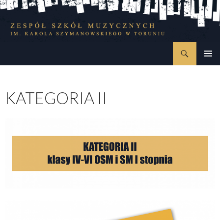
Szukaj
Zespół Szkół Muzycznych im. Karola Szymanowskiego w Toruniu
PRZESKOCZ
MENU
DO
GŁÓWN
TREŚCI
KATEGORIA II