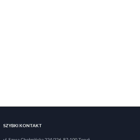
SZYBKI KONTAKT
ul. Szosa Chełmińska 224/226, 87-100 Toruń