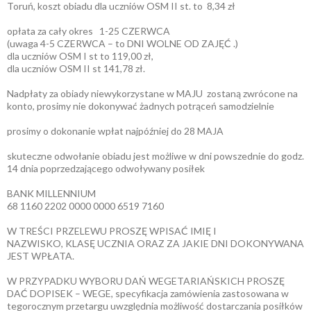
Toruń, koszt obiadu dla uczniów OSM II st. to 8,34 zł
opłata za cały okres 1-25 CZERWCA
(uwaga 4-5 CZERWCA – to DNI WOLNE OD ZAJĘĆ .)
dla uczniów OSM I st to 119,00 zł,
dla uczniów OSM II st 141,78 zł.
Nadpłaty za obiady niewykorzystane w MAJU zostaną zwrócone na
konto, prosimy nie dokonywać żadnych potrąceń samodzielnie
prosimy o dokonanie wpłat najpóźniej do 28 MAJA
skuteczne odwołanie obiadu jest możliwe w dni powszednie do godz.
14 dnia poprzedzającego odwoływany posiłek
BANK MILLENNIUM
68 1160 2202 0000 0000 6519 7160
W TREŚCI PRZELEWU PROSZĘ WPISAĆ IMIĘ I
NAZWISKO, KLASĘ UCZNIA ORAZ ZA JAKIE DNI DOKONYWANA
JEST WPŁATA.
W PRZYPADKU WYBORU DAŃ WEGETARIAŃSKICH PROSZĘ
DAĆ DOPISEK – WEGE, specyfikacja zamówienia zastosowana w
tegorocznym przetargu uwzględnia możliwość dostarczania posiłków