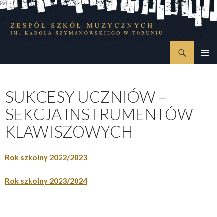
Szukaj
Zespół Szkół Muzycznych im. Karola Szymanowskiego w Toruniu
PRZESKOCZ
MENU
DO
GŁÓWN
TREŚCI
SUKCESY UCZNIÓW –
SEKCJA INSTRUMENTÓW
KLAWISZOWYCH
Rok szkolny 2022/2023
Rok szkolny 2023/2024