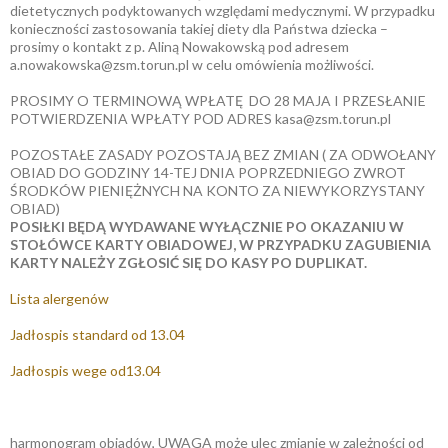
dietetycznych podyktowanych względami medycznymi. W przypadku
konieczności zastosowania takiej diety dla Państwa dziecka –
prosimy o kontakt z p. Aliną Nowakowską pod adresem
a.nowakowska@zsm.torun.pl w celu omówienia możliwości.
PROSIMY O TERMINOWĄ WPŁATĘ DO 28 MAJA I PRZESŁANIE
POTWIERDZENIA WPŁATY POD ADRES kasa@zsm.torun.pl
POZOSTAŁE ZASADY POZOSTAJĄ BEZ ZMIAN ( ZA ODWOŁANY
OBIAD DO GODZINY 14-TEJ DNIA POPRZEDNIEGO ZWROT
ŚRODKÓW PIENIĘŻNYCH NA KONTO ZA NIEWYKORZYSTANY
OBIAD)
POSIŁKI BĘDĄ WYDAWANE WYŁĄCZNIE PO OKAZANIU W
STOŁÓWCE KARTY OBIADOWEJ, W PRZYPADKU ZAGUBIENIA
KARTY NALEŻY ZGŁOSIĆ SIĘ DO KASY PO DUPLIKAT.
Lista alergenów
Jadłospis standard od 13.04
Jadłospis wege od13.04
harmonogram obiadów, UWAGA może ulec zmianie w zależności od