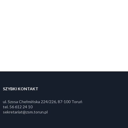
SZYBKI KONTAKT
ul. Szosa Chełmińska 224/226, 87-100 Toruń
tel. 56 612 24 10
sekretariat@zsm.torun.pl