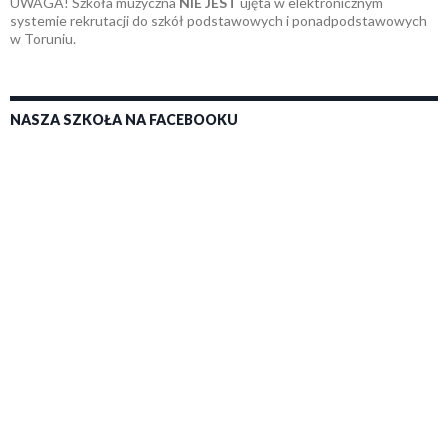
UWAGA! Szkoła muzyczna
NIE JEST
ujęta w elektronicznym
systemie rekrutacji do szkół podstawowych i ponadpodstawowych
w Toruniu.
NASZA SZKOŁA NA FACEBOOKU