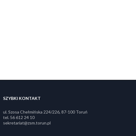
SZYBKI KONTAKT
ul. Szosa Chełmińska 224/226, 87-100 Toruń
tel. 56 612 24 10
sekretariat@zsm.torun.pl