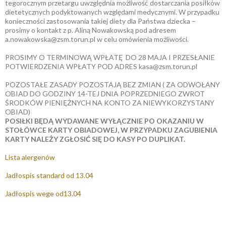
tegorocznym przetargu uwzględnia możliwość dostarczania posiłków
dietetycznych podyktowanych względami medycznymi. W przypadku
konieczności zastosowania takiej diety dla Państwa dziecka –
prosimy o kontakt z p. Aliną Nowakowską pod adresem
a.nowakowska@zsm.torun.pl w celu omówienia możliwości.
PROSIMY O TERMINOWĄ WPŁATĘ DO 28 MAJA I PRZESŁANIE
POTWIERDZENIA WPŁATY POD ADRES kasa@zsm.torun.pl
POZOSTAŁE ZASADY POZOSTAJĄ BEZ ZMIAN ( ZA ODWOŁANY
OBIAD DO GODZINY 14-TEJ DNIA POPRZEDNIEGO ZWROT
ŚRODKÓW PIENIĘŻNYCH NA KONTO ZA NIEWYKORZYSTANY
OBIAD)
POSIŁKI BĘDĄ WYDAWANE WYŁĄCZNIE PO OKAZANIU W
STOŁÓWCE KARTY OBIADOWEJ, W PRZYPADKU ZAGUBIENIA
KARTY NALEŻY ZGŁOSIĆ SIĘ DO KASY PO DUPLIKAT.
Lista alergenów
Jadłospis standard od 13.04
Jadłospis wege od13.04