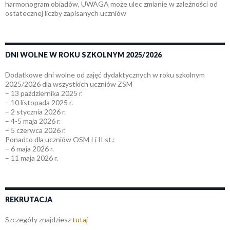
harmonogram obiadów, UWAGA może ulec zmianie w zależności od
ostatecznej liczby zapisanych uczniów
DNI WOLNE W ROKU SZKOLNYM 2025/2026
Dodatkowe dni wolne od zajęć dydaktycznych w roku szkolnym
2025/2026 dla wszystkich uczniów ZSM
– 13 października 2025 r.
– 10 listopada 2025 r.
– 2 stycznia 2026 r.
– 4-5 maja 2026 r.
– 5 czerwca 2026 r.
Ponadto dla uczniów OSM I i II st.:
– 6 maja 2026 r.
– 11 maja 2026 r.
REKRUTACJA
Szczegóły znajdziesz
tutaj