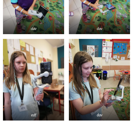
dav
dav
edf
dav