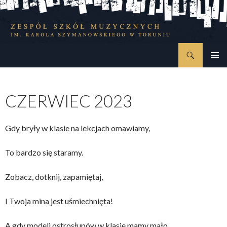
Szukaj
Zespół Szkół Muzycznych im. Karola Szymanowskiego w Toruniu
PRZESKOCZ
MENU
DO
GŁÓWN
TREŚCI
CZERWIEC 2023
Gdy bryły w klasie na lekcjach omawiamy,
To bardzo się staramy.
Zobacz, dotknij, zapamiętaj,
I Twoja mina jest uśmiechnięta!
A gdy modeli ostrosłupów w klasie mamy mało,