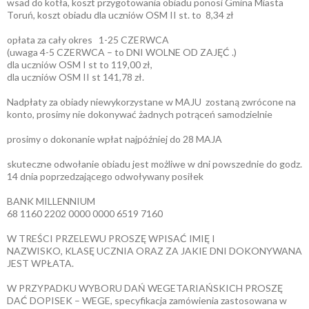
wsad do kotła, koszt przygotowania obiadu ponosi Gmina Miasta
Toruń, koszt obiadu dla uczniów OSM II st. to 8,34 zł
opłata za cały okres 1-25 CZERWCA
(uwaga 4-5 CZERWCA – to DNI WOLNE OD ZAJĘĆ .)
dla uczniów OSM I st to 119,00 zł,
dla uczniów OSM II st 141,78 zł.
Nadpłaty za obiady niewykorzystane w MAJU zostaną zwrócone na
konto, prosimy nie dokonywać żadnych potrąceń samodzielnie
prosimy o dokonanie wpłat najpóźniej do 28 MAJA
skuteczne odwołanie obiadu jest możliwe w dni powszednie do godz.
14 dnia poprzedzającego odwoływany posiłek
BANK MILLENNIUM
68 1160 2202 0000 0000 6519 7160
W TREŚCI PRZELEWU PROSZĘ WPISAĆ IMIĘ I
NAZWISKO, KLASĘ UCZNIA ORAZ ZA JAKIE DNI DOKONYWANA
JEST WPŁATA.
W PRZYPADKU WYBORU DAŃ WEGETARIAŃSKICH PROSZĘ
DAĆ DOPISEK – WEGE, specyfikacja zamówienia zastosowana w