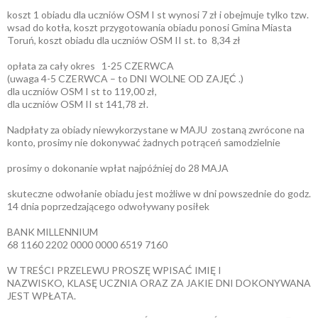
koszt 1 obiadu dla uczniów OSM I st wynosi 7 zł i obejmuje tylko tzw.
wsad do kotła, koszt przygotowania obiadu ponosi Gmina Miasta
Toruń, koszt obiadu dla uczniów OSM II st. to 8,34 zł
opłata za cały okres 1-25 CZERWCA
(uwaga 4-5 CZERWCA – to DNI WOLNE OD ZAJĘĆ .)
dla uczniów OSM I st to 119,00 zł,
dla uczniów OSM II st 141,78 zł.
Nadpłaty za obiady niewykorzystane w MAJU zostaną zwrócone na
konto, prosimy nie dokonywać żadnych potrąceń samodzielnie
prosimy o dokonanie wpłat najpóźniej do 28 MAJA
skuteczne odwołanie obiadu jest możliwe w dni powszednie do godz.
14 dnia poprzedzającego odwoływany posiłek
BANK MILLENNIUM
68 1160 2202 0000 0000 6519 7160
W TREŚCI PRZELEWU PROSZĘ WPISAĆ IMIĘ I
NAZWISKO, KLASĘ UCZNIA ORAZ ZA JAKIE DNI DOKONYWANA
JEST WPŁATA.