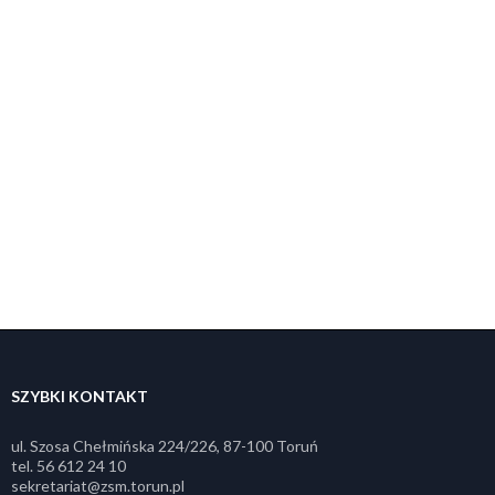
SZYBKI KONTAKT
ul. Szosa Chełmińska 224/226, 87-100 Toruń
tel. 56 612 24 10
sekretariat@zsm.torun.pl