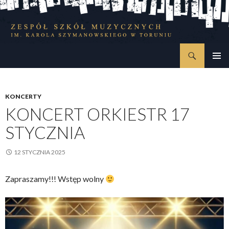
Szukaj
Zespół Szkół Muzycznych im. Karola Szymanowskiego w Toruniu
PRZESKOCZ
MENU
DO
GŁÓWN
TREŚCI
KONCERTY
KONCERT ORKIESTR 17
STYCZNIA
12 STYCZNIA 2025
Zapraszamy!!! Wstęp wolny