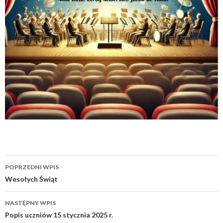
Zobacz
POPRZEDNI WPIS
wpisy
Wesołych Świąt
NASTĘPNY WPIS
Popis uczniów 15 stycznia 2025 r.