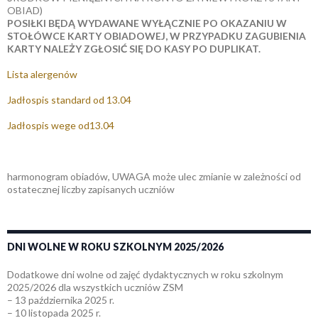
OBIAD)
POSIŁKI BĘDĄ WYDAWANE WYŁĄCZNIE PO OKAZANIU W
STOŁÓWCE KARTY OBIADOWEJ, W PRZYPADKU ZAGUBIENIA
KARTY NALEŻY ZGŁOSIĆ SIĘ DO KASY PO DUPLIKAT.
Lista alergenów
Jadłospis standard od 13.04
Jadłospis wege od13.04
harmonogram obiadów, UWAGA może ulec zmianie w zależności od
ostatecznej liczby zapisanych uczniów
DNI WOLNE W ROKU SZKOLNYM 2025/2026
Dodatkowe dni wolne od zajęć dydaktycznych w roku szkolnym
2025/2026 dla wszystkich uczniów ZSM
– 13 października 2025 r.
– 10 listopada 2025 r.