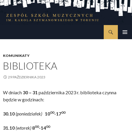
Szukaj
Zespół Szkół Muzycznych im. Karola Szymanowskiego w Toruniu
PRZESKOCZ
MENU
DO
GŁÓWN
TREŚCI
KOMUNIKATY
BIBLIOTEKA
29 PAŹDZIERNIKA 2023
W dniach
30 – 31
października 2023 r. biblioteka czynna
będzie w godzinach:
00
00
30.10
(poniedziałek)
10
-17
00
00
31.10
(wtorek)
8
-14