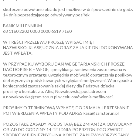
skuteczne odwołanie obiadu jest możliwe w dni powszednie do godz.
14 dnia poprzedzającego odwoływany posiłek
BANK MILLENNIUM
68 1160 2202 0000 0000 6519 7160
W TREŚCI PRZELEWU PROSZĘ WPISAĆ IMIĘ I
NAZWISKO, KLASĘ UCZNIA ORAZ ZA JAKIE DNI DOKONYWANA
JEST WPŁATA.
W PRZYPADKU WYBORU DAŃ WEGETARIAŃSKICH PROSZĘ
DAĆ DOPISEK – WEGE, specyfikacja zamówienia zastosowana w
tegorocznym przetargu uwzględnia możliwość dostarczania posiłków
dietetycznych podyktowanych względami medycznymi. W przypadku
konieczności zastosowania takiej diety dla Państwa dziecka –
prosimy o kontakt z p. Aliną Nowakowską pod adresem
a.nowakowska@zsm.torun.pl w celu omówienia możliwości.
PROSIMY O TERMINOWĄ WPŁATĘ DO 28 MAJA I PRZESŁANIE
POTWIERDZENIA WPŁATY POD ADRES kasa@zsm.torun.pl
POZOSTAŁE ZASADY POZOSTAJĄ BEZ ZMIAN ( ZA ODWOŁANY
OBIAD DO GODZINY 14-TEJ DNIA POPRZEDNIEGO ZWROT
ŚRODKÓW PIENIĘŻNYCH NA KONTO ZA NIEWYKORZYSTANY