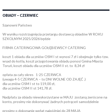
OBIADY – CZERWIEC
Szanowni Państwo
W wyniku rozstrzygnięcia przetargu dostawcą obiadów W ROKU
SZKOLNYM 2025/2026 będzie
FIRMA CATERINGOWA GOŁĘBIEWSCY CATERING
koszt 1 obiadu dla uczniów OSM I st wynosi 7 zł i obejmuje tylko tzw.
wsad do kotła, koszt przygotowania obiadu ponosi Gmina Miasta
Toruń, koszt obiadu dla uczniów OSM II st. to 8,34 zł
opłata za cały okres 1-25 CZERWCA
(uwaga 4-5 CZERWCA – to DNI WOLNE OD ZAJĘĆ .)
dla uczniów OSM I st to 119,00 zł,
dla uczniów OSM II st 141,78 zł.
Nadpłaty za obiady niewykorzystane w MAJU zostaną zwrócone na
konto, prosimy nie dokonywać żadnych potrąceń samodzielnie
prosimy o dokonanie wpłat najpóźniej do 28 MAJA