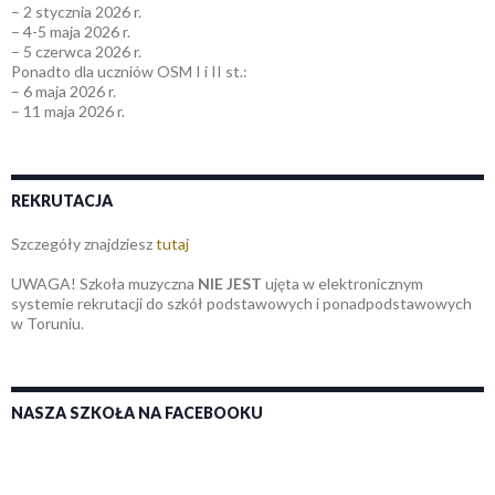
– 2 stycznia 2026 r.
– 4-5 maja 2026 r.
– 5 czerwca 2026 r.
Ponadto dla uczniów OSM I i II st.:
– 6 maja 2026 r.
– 11 maja 2026 r.
REKRUTACJA
Szczegóły znajdziesz
tutaj
UWAGA! Szkoła muzyczna
NIE JEST
ujęta w elektronicznym
systemie rekrutacji do szkół podstawowych i ponadpodstawowych
w Toruniu.
NASZA SZKOŁA NA FACEBOOKU