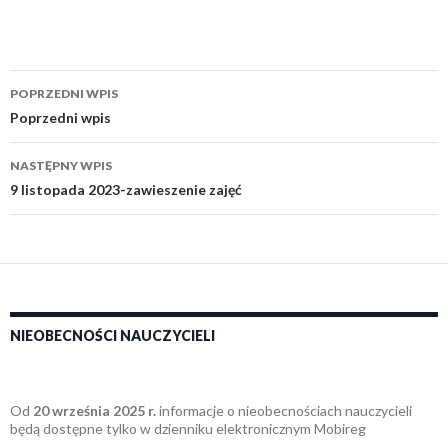
Zobacz
POPRZEDNI WPIS
wpisy
Poprzedni wpis
NASTĘPNY WPIS
9 listopada 2023-zawieszenie zajęć
NIEOBECNOŚCI NAUCZYCIELI
Od
20 września 2025 r.
informacje o nieobecnościach nauczycieli
będą dostępne tylko w dzienniku elektronicznym Mobireg