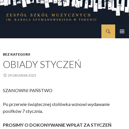
Szukaj
Zespół Szkół Muzycznych im. Karola Szymanowskiego w Toruniu
PRZESKOCZ
MENU
DO
GŁÓWN
TREŚCI
BEZ KATEGORII
OBIADY STYCZEŃ
29 GRUDNIA 2025
SZANOWNI PAŃSTWO
Po przerwie świątecznej stołówka wznowi wydawanie
posiłków 7 stycznia.
PROSIMY O DOKONYWANIE WPŁAT ZA STYCZEŃ