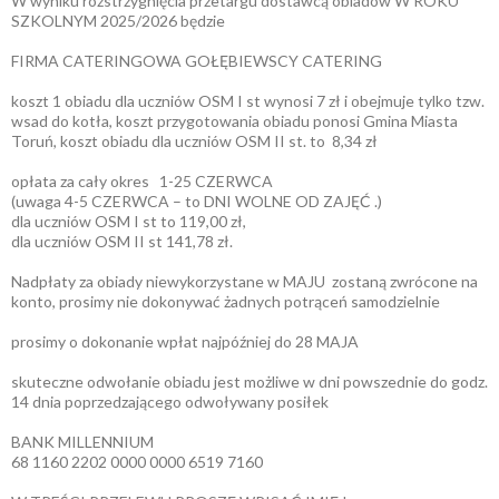
W wyniku rozstrzygnięcia przetargu dostawcą obiadów W ROKU
SZKOLNYM 2025/2026 będzie
FIRMA CATERINGOWA GOŁĘBIEWSCY CATERING
koszt 1 obiadu dla uczniów OSM I st wynosi 7 zł i obejmuje tylko tzw.
wsad do kotła, koszt przygotowania obiadu ponosi Gmina Miasta
Toruń, koszt obiadu dla uczniów OSM II st. to 8,34 zł
opłata za cały okres 1-25 CZERWCA
(uwaga 4-5 CZERWCA – to DNI WOLNE OD ZAJĘĆ .)
dla uczniów OSM I st to 119,00 zł,
dla uczniów OSM II st 141,78 zł.
Nadpłaty za obiady niewykorzystane w MAJU zostaną zwrócone na
konto, prosimy nie dokonywać żadnych potrąceń samodzielnie
prosimy o dokonanie wpłat najpóźniej do 28 MAJA
skuteczne odwołanie obiadu jest możliwe w dni powszednie do godz.
14 dnia poprzedzającego odwoływany posiłek
BANK MILLENNIUM
68 1160 2202 0000 0000 6519 7160