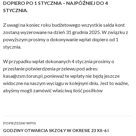
DOPIERO PO 1 STYCZNIA – NAJPÓŹNIEJ DO 4
STYCZNIA.
Z uwagi na koniec roku budżetowego wszystkie salda kont
zostaną wyzerowane na dzień 31 grudnia 2025. W związku z
powyższym prosimy o dokonywanie wpłat dopiero od 1
stycznia.
W przypadku wpłat dokonanych 4 stycznia prosimy o
przesłanie potwierdzenia przelewu pod adres:
kasa@zsm.torun.pl, ponieważ te wpłaty nie będą jeszcze
widoczne na naszym wyciągu w kolejnym dniu. Jest to ważne,
abyśmy mogli zamówić właściwą ilość posiłków
Zobacz
POPRZEDNI WPIS
wpisy
GODZINY OTWARCIA SKZOŁY W OKRESIE 23 XII-6 I