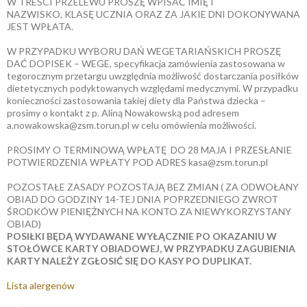
W TREŚCI PRZELEWU PROSZĘ WPISAĆ IMIĘ I
NAZWISKO, KLASĘ UCZNIA ORAZ ZA JAKIE DNI DOKONYWANA
JEST WPŁATA.
W PRZYPADKU WYBORU DAŃ WEGETARIAŃSKICH PROSZĘ
DAĆ DOPISEK – WEGE, specyfikacja zamówienia zastosowana w
tegorocznym przetargu uwzględnia możliwość dostarczania posiłków
dietetycznych podyktowanych względami medycznymi. W przypadku
konieczności zastosowania takiej diety dla Państwa dziecka –
prosimy o kontakt z p. Aliną Nowakowską pod adresem
a.nowakowska@zsm.torun.pl w celu omówienia możliwości.
PROSIMY O TERMINOWĄ WPŁATĘ DO 28 MAJA I PRZESŁANIE
POTWIERDZENIA WPŁATY POD ADRES kasa@zsm.torun.pl
POZOSTAŁE ZASADY POZOSTAJĄ BEZ ZMIAN ( ZA ODWOŁANY
OBIAD DO GODZINY 14-TEJ DNIA POPRZEDNIEGO ZWROT
ŚRODKÓW PIENIĘŻNYCH NA KONTO ZA NIEWYKORZYSTANY
OBIAD)
POSIŁKI BĘDĄ WYDAWANE WYŁĄCZNIE PO OKAZANIU W
STOŁÓWCE KARTY OBIADOWEJ, W PRZYPADKU ZAGUBIENIA
KARTY NALEŻY ZGŁOSIĆ SIĘ DO KASY PO DUPLIKAT.
Lista alergenów