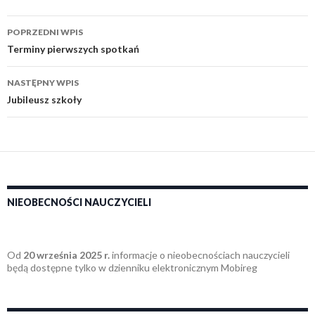
Zobacz
POPRZEDNI WPIS
wpisy
Terminy pierwszych spotkań
NASTĘPNY WPIS
Jubileusz szkoły
NIEOBECNOŚCI NAUCZYCIELI
Od
20 września 2025 r.
informacje o nieobecnościach nauczycieli
będą dostępne tylko w dzienniku elektronicznym Mobireg