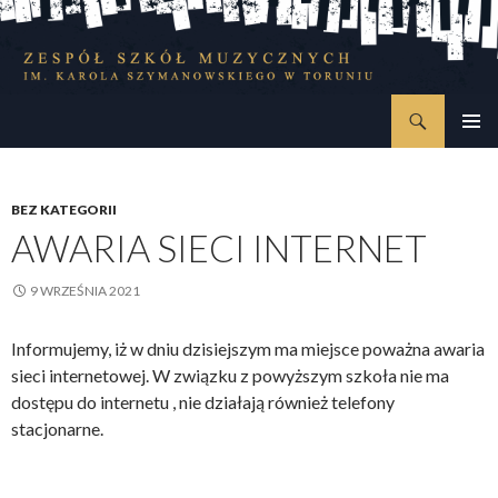
Szukaj
Zespół Szkół Muzycznych im. Karola Szymanowskiego w Toruniu
PRZESKOCZ
MENU
DO
GŁÓWN
TREŚCI
BEZ KATEGORII
AWARIA SIECI INTERNET
9 WRZEŚNIA 2021
Informujemy, iż w dniu dzisiejszym ma miejsce poważna awaria
sieci internetowej. W związku z powyższym szkoła nie ma
dostępu do internetu , nie działają również telefony
stacjonarne.