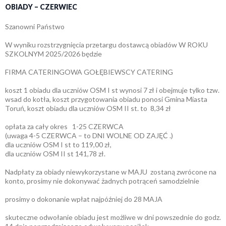
OBIADY – CZERWIEC
Szanowni Państwo
W wyniku rozstrzygnięcia przetargu dostawcą obiadów W ROKU
SZKOLNYM 2025/2026 będzie
FIRMA CATERINGOWA GOŁĘBIEWSCY CATERING
koszt 1 obiadu dla uczniów OSM I st wynosi 7 zł i obejmuje tylko tzw.
wsad do kotła, koszt przygotowania obiadu ponosi Gmina Miasta
Toruń, koszt obiadu dla uczniów OSM II st. to 8,34 zł
opłata za cały okres 1-25 CZERWCA
(uwaga 4-5 CZERWCA – to DNI WOLNE OD ZAJĘĆ .)
dla uczniów OSM I st to 119,00 zł,
dla uczniów OSM II st 141,78 zł.
Nadpłaty za obiady niewykorzystane w MAJU zostaną zwrócone na
konto, prosimy nie dokonywać żadnych potrąceń samodzielnie
prosimy o dokonanie wpłat najpóźniej do 28 MAJA
skuteczne odwołanie obiadu jest możliwe w dni powszednie do godz.