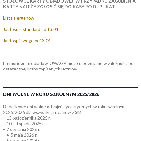
STOŁÓWCE KARTY OBIADOWEJ, W PRZYPADKU ZAGUBIENIA
KARTY NALEŻY ZGŁOSIĆ SIĘ DO KASY PO DUPLIKAT.
Lista alergenów
Jadłospis standard od 13.04
Jadłospis wege od13.04
harmonogram obiadów, UWAGA może ulec zmianie w zależności od
ostatecznej liczby zapisanych uczniów
DNI WOLNE W ROKU SZKOLNYM 2025/2026
Dodatkowe dni wolne od zajęć dydaktycznych w roku szkolnym
2025/2026 dla wszystkich uczniów ZSM
– 13 października 2025 r.
– 10 listopada 2025 r.
– 2 stycznia 2026 r.
– 4-5 maja 2026 r.
– 5 czerwca 2026 r.