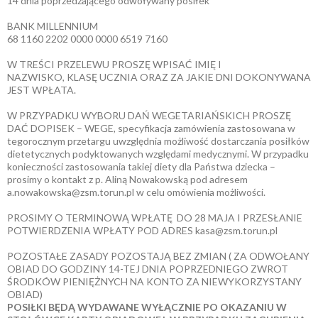
14 dnia poprzedzającego odwoływany posiłek
BANK MILLENNIUM
68 1160 2202 0000 0000 6519 7160
W TREŚCI PRZELEWU PROSZĘ WPISAĆ IMIĘ I
NAZWISKO, KLASĘ UCZNIA ORAZ ZA JAKIE DNI DOKONYWANA
JEST WPŁATA.
W PRZYPADKU WYBORU DAŃ WEGETARIAŃSKICH PROSZĘ
DAĆ DOPISEK – WEGE, specyfikacja zamówienia zastosowana w
tegorocznym przetargu uwzględnia możliwość dostarczania posiłków
dietetycznych podyktowanych względami medycznymi. W przypadku
konieczności zastosowania takiej diety dla Państwa dziecka –
prosimy o kontakt z p. Aliną Nowakowską pod adresem
a.nowakowska@zsm.torun.pl w celu omówienia możliwości.
PROSIMY O TERMINOWĄ WPŁATĘ DO 28 MAJA I PRZESŁANIE
POTWIERDZENIA WPŁATY POD ADRES kasa@zsm.torun.pl
POZOSTAŁE ZASADY POZOSTAJĄ BEZ ZMIAN ( ZA ODWOŁANY
OBIAD DO GODZINY 14-TEJ DNIA POPRZEDNIEGO ZWROT
ŚRODKÓW PIENIĘŻNYCH NA KONTO ZA NIEWYKORZYSTANY
OBIAD)
POSIŁKI BĘDĄ WYDAWANE WYŁĄCZNIE PO OKAZANIU W